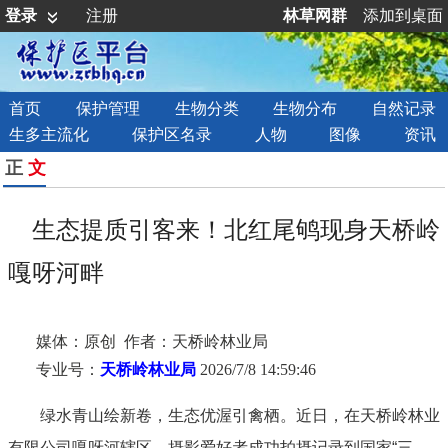
登录
注册
林草网群
添加到桌面
首页
保护管理
生物分类
生物分布
自然记录
生多主流化
保护区名录
人物
图像
资讯
正
文
生态提质引客来！北红尾鸲现身天桥岭
嘎呀河畔
媒体：原创 作者：天桥岭林业局
专业号：
天桥岭林业局
2026/7/8 14:59:46
绿水青山绘新卷，生态优渥引禽栖。近日，在天桥岭林业
有限公司嘎呀河辖区，摄影爱好者成功拍摄记录到国家“三