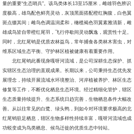
量的重要“生态哨兵”。该鸟类体长13至15厘米，雌雄羽色辨识
度极高，雄鸟配色鲜亮灵动，灰顶黑面搭配橙红胸腹，白色翼
斑点缀其间；雌鸟色调温润柔和，橄榄褐色羽翼素雅清新，雌
雄成鸟皆自带橙红尾羽，飞行停歇间灵动飘逸，观赏性十足。
同时，北红尾鸲是优质农林益鸟，常年捕食各类林木害虫，对
维系区域生态平衡、守护林区植被健康有着重要作用。
北红尾鸲此番现身嘎呀河流域，是公司深耕生态保护、抓
实辖区生态治理的直观成果。长期以来，公司秉持生态优先发
展理念，持续开展流域水环境整治、河岸植被养护、林区生态
修复等工作，不断优化栖息生态环境。经过精细化管护，辖区
生态质量持续提升、生态系统日趋完善，生物栖息条件大幅改
善。从以往常见的白鹭、绿头鸭，到如今对环境要求极高的北
红尾鸲驻足栖息，辖区生物多样性持续丰富，嘎呀河流域也成
功蜕变成为鸟类栖息、候鸟迁徙的优质生态中转站。