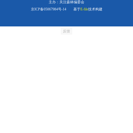
主办：关注森林编委会
京ICP备05067984号-14
基于
E-file
技术构建
反馈