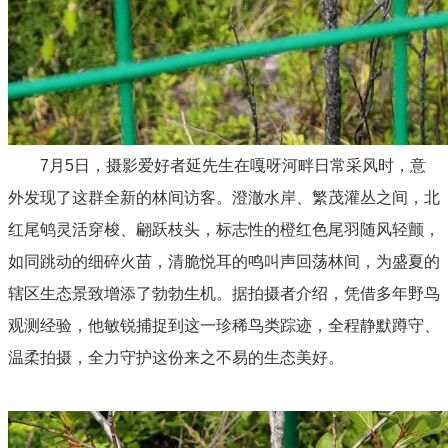
7月5日，摄影爱好者延先生在嘎呀河畔日常采风时，意
外发现了这群全新的林间访客。澄澈水岸、繁茂灌丛之间，北
红尾鸲灵活穿梭、翩跃枝头，标志性的橙红色尾羽随风轻颤，
如同跳动的细碎火苗，清脆悦耳的鸣叫声回荡林间，为盛夏的
辖区生态景致增添了勃勃生机。据拍摄者介绍，凭借多年野鸟
观测经验，他敏锐捕捉到这一珍稀鸟类踪迹，全程静默蹲守、
温柔拍摄，全力守护这份来之不易的生态美好。