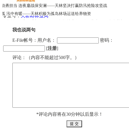
而动勇担当 连夜鏖战保安澜——天林坚决打赢防汛抢险攻坚战
不孤 汛中有暖——天林积极为孤岛林场运送给养物资
专业号：
天桥岭林业局
挥拍强体魄 同心奋进新征程——天桥岭林业有限公司举办职工乒乓球比
我也说两句
E-File帐号：用户名：
密码：
[
注册
]
评论：（内容不能超过500字。）
*评论内容将在30分钟以后显示！