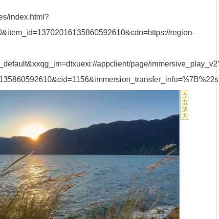
cles/index.html?
&item_id=13702016135860592610&cdn=https://region-
_default&xxqg_jm=dtxuexi://appclient/page/immersive_play_v2
6135860592610&cid=1156&immersion_transfer_info=%7B%22
点
击
放
大