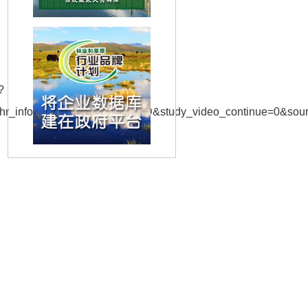
?
shr_info%22%3A%221%22%7D&study_video_continue=0&sour