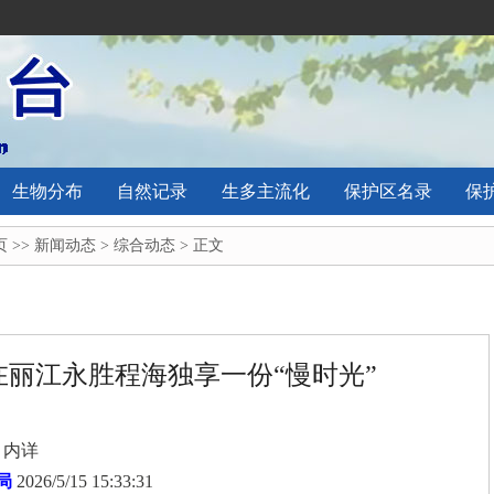
生物分布
自然记录
生多主流化
保护区名录
保
页
>>
新闻动态
>
综合动态
> 正文
，在丽江永胜程海独享一份“慢时光”
：内详
局
2026/5/15 15:33:31