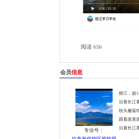
阅读 656
会员
信息
丽江：超1
沿着长江看
枝头邂逅
跟着老莫观
沿着长江看
专业号：
拉市海保护区管护局