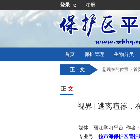
登录
注册
首页
保护管理
生物分类
正 文
您现在的位置 >
首
正
文
视界 | 逃离喧嚣
媒体：丽江学习平台 作者
专业号：
拉市海保护区管护