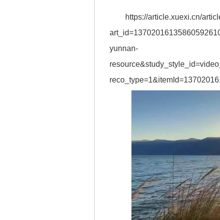
https://article.xuexi.cn/arti
art_id=13702016135860592610
yunnan-
resource&study_style_id=video
reco_type=1&itemId=1370201