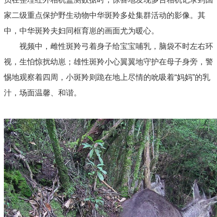
家二级重点保护野生动物中华斑羚多处集群活动的影像。其
中，中华斑羚夫妇同框育崽的画面尤为暖心。
视频中，雌性斑羚弓着身子给宝宝哺乳，脑袋不时左右环
视，生怕惊扰幼崽；雄性斑羚小心翼翼地守护在母子身旁，警
惕地观察着四周，小斑羚则跪在地上尽情的吮吸着“妈妈”的乳
汁，场面温馨、和谐。