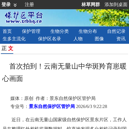
登录
注册
林草网群
添加到桌面
首页
保护管理
生物分类
生物分布
自然记录
生多主流化
保护区名录
人物
图像
资讯
正
文
首次拍到！云南无量山中华斑羚育崽暖
心画面
媒体：原创 作者：景东自然保护区管护局
专业号：
景东自然保护区管护局
2026/6/3 9:22:28
近日，在云南无量山国家级自然保护区景东片区，工作人
员在整理红外相机监测数据时，惊喜地发现多台相机记录到国