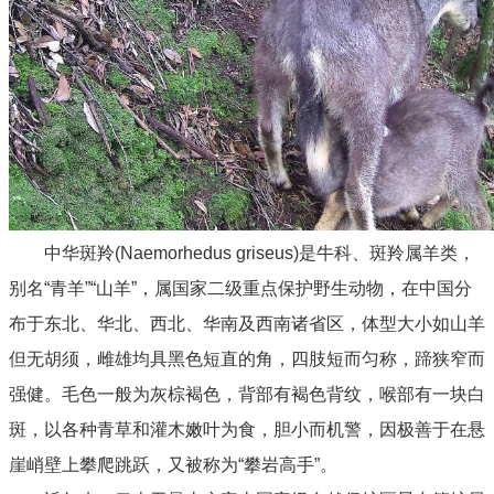
中华斑羚(Naemorhedus griseus)是牛科、斑羚属羊类，
别名“青羊”“山羊”，属国家二级重点保护野生动物，在中国分
布于东北、华北、西北、华南及西南诸省区，体型大小如山羊
但无胡须，雌雄均具黑色短直的角，四肢短而匀称，蹄狭窄而
强健。毛色一般为灰棕褐色，背部有褐色背纹，喉部有一块白
斑，以各种青草和灌木嫩叶为食，胆小而机警，因极善于在悬
崖峭壁上攀爬跳跃，又被称为“攀岩高手”。