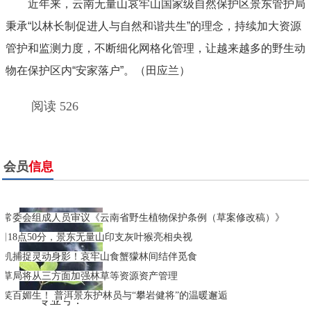
近年来，云南无量山哀牢山国家级自然保护区景东管护局
秉承“以林长制促进人与自然和谐共生”的理念，持续加大资源
管护和监测力度，不断细化网格化管理，让越来越多的野生动
物在保护区内“安家落户”。（田应兰）
阅读 526
会员
信息
大常委会组成人员审议《云南省野生植物保护条例（草案修改稿）》
7日18点50分，景东无量山印支灰叶猴亮相央视
相机捕捉灵动身影！哀牢山食蟹獴林间结伴觅食
林草局将从三方面加强林草等资源资产管理
一笑百媚生！ 普洱景东护林员与“攀岩健将”的温暖邂逅
专业号：