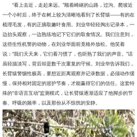
“看上去近，走起来远。”顺着崎岖的山路，过沟、爬坡近
一个小时后，终于在树上较为清晰地看到了长臂猿——有的在
梳理毛发，有的正摘取嫩叶食用。刘业华轻轻掏出记录本，一
边抬头观察，一边熟练地记下它们的取食情况。我们注意到，
这些生性机警的动物，在刘业华面前竟格外放松。他笑着
说：“我们天天来，它们看习惯了，也听熟了我们的声音。”话
虽轻描淡写，背后却是数千次重复的守候。刘业华告诉我们，
长臂猿警惕性极高，要想近距离观察并记录数据，必须动作缓
慢，保持相对固定的巡护节奏，才能赢得它们的信任。这套特
殊的“非语言互动”监测模式，让长臂猿逐渐适应了他脚步的节
奏、呼吸的频率，以及那份从不惊扰的安静。