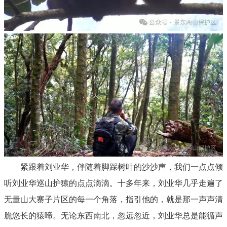
紧跟着刘业华，伴随着脚踩树叶的沙沙声，我们一点点倾
听刘业华巡山护猿的点点滴滴。十多年来，刘业华几乎走遍了
无量山大寨子片区的每一个角落，指引他的，就是那一声声清
脆悠长的猿啼。无论东西南北，忽远忽近，刘业华总是能循声