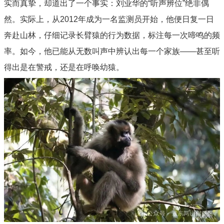
实而真挚，却道出了一个事实：刘业华的“听声辨位”绝非偶
然。实际上，从2012年成为一名监测员开始，他便日复一日
奔赴山林，仔细记录长臂猿的行为数据，标注每一次啼鸣的频
率。如今，他已能从无数叫声中辨认出每一个家族——甚至听
得出是在警戒，还是在呼唤幼猿。