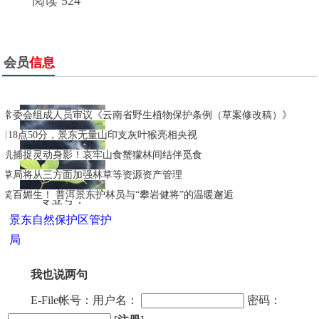
阅读 524
会员
信息
大常委会组成人员审议《云南省野生植物保护条例（草案修改稿）》
7日18点50分，景东无量山印支灰叶猴亮相央视
相机捕捉灵动身影！哀牢山食蟹獴林间结伴觅食
林草局将从三方面加强林草等资源资产管理
一笑百媚生！ 普洱景东护林员与“攀岩健将”的温暖邂逅
专业号：
景东自然保护区管护
局
我也说两句
E-File帐号：用户名：
密码：