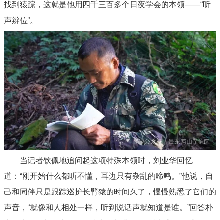
找到猿踪，这就是他用四千三百多个日夜学会的本领——“听
声辨位”。
当记者钦佩地追问起这项特殊本领时，刘业华回忆
道：“刚开始什么都听不懂，耳边只有杂乱的啼鸣。”他说，自
己和同伴只是跟踪巡护长臂猿的时间久了，慢慢熟悉了它们的
声音，“就像和人相处一样，听到说话声就知道是谁。”回答朴