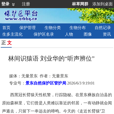
登录
注册
林草网群
添加到桌面
首页
保护管理
生物分类
生物分布
自然记录
生多主流化
保护区名录
人物
图像
资讯
正
文
林间识猿语 刘业华的“听声辨位”
媒体：无量景东 作者：无量景东
专业号：
景东自然保护区管护局
2026/6/3 9:19:01
西黑冠长臂猿天性机警，行踪隐秘。在景东彝族自治县的
原始森林里，它们曾是人类难以靠近的邻居，一有动静就会闻
声遁去，只留下一串远去的啼鸣。今天的《走近长臂猿“卫