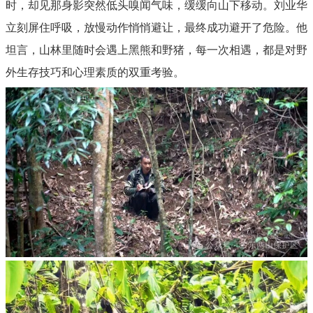
时，却见那身影突然低头嗅闻气味，缓缓向山下移动。刘业华
立刻屏住呼吸，放慢动作悄悄避让，最终成功避开了危险。他
坦言，山林里随时会遇上黑熊和野猪，每一次相遇，都是对野
外生存技巧和心理素质的双重考验。