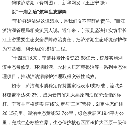
俯瞰泸沽湖（资料图）。新华网发（王正宁 摄）
以“一湖之治”筑牢生态屏障
“守护好泸沽湖这潭清水，是我们义不容辞的责任。”丽江
泸沽湖管理局相关负责人说。近年来，宁蒗县坚决扛实筑牢长
江上游重要生态安全屏障政治责任，把泸沽湖生态环境保护作
为打基础、利长远的“潜绩”工程。
“十四五”以来，宁蒗县累计投资23.68亿元，统筹实施湖
滨生态带修复、环湖截污、农村人居环境整治等一系列生态治
理项目，推动泸沽湖保护治理取得突破性成效。
如今，泸沽湖水质稳定保持国家地表水Ⅰ类标准，流域森
林覆盖率达80.2%，成为云南省九大高原湖泊保护治理的标
杆。宁蒗县严格落实“两线”划定与“三区”管控，划定生态红线
26.15公里、湖泊生态黄线52.7公里，绿色发展区19.4平方公
里，完成生态标桩立界，生态保护核心区面积扩大至原一级保