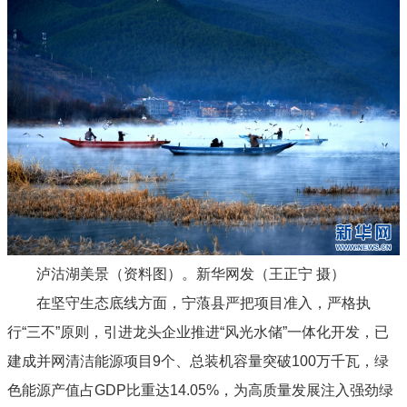
泸沽湖美景（资料图）。新华网发（王正宁 摄）
在坚守生态底线方面，宁蒗县严把项目准入，严格执
行“三不”原则，引进龙头企业推进“风光水储”一体化开发，已
建成并网清洁能源项目9个、总装机容量突破100万千瓦，绿
色能源产值占GDP比重达14.05%，为高质量发展注入强劲绿