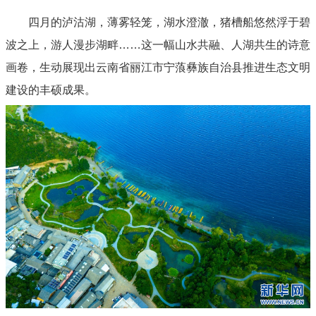
四月的泸沽湖，薄雾轻笼，湖水澄澈，猪槽船悠然浮于碧
波之上，游人漫步湖畔……这一幅山水共融、人湖共生的诗意
画卷，生动展现出云南省丽江市宁蒗彝族自治县推进生态文明
建设的丰硕成果。