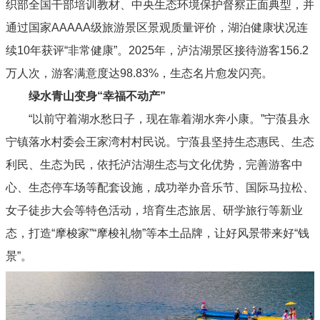
织部全国干部培训教材、中央生态环境保护督察正面典型，并
通过国家AAAAA级旅游景区景观质量评价，湖泊健康状况连
续10年获评“非常健康”。2025年，泸沽湖景区接待游客156.2
万人次，游客满意度达98.83%，生态名片愈发闪亮。
绿水青山变身“幸福不动产”
“以前守着湖水愁日子，现在靠着湖水奔小康。”宁蒗县永
宁镇落水村委会王家湾村村民说。宁蒗县坚持生态惠民、生态
利民、生态为民，依托泸沽湖生态与文化优势，完善游客中
心、生态停车场等配套设施，成功举办音乐节、国际马拉松、
女子徒步大会等特色活动，培育生态旅居、研学旅行等新业
态，打造“摩梭家”“摩梭礼物”等本土品牌，让好风景带来好“钱
景”。