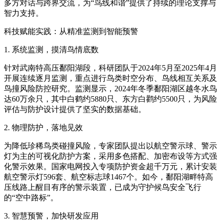
多方对话与跨界交流，为“鸟线和谐”提供了持续的理论支撑与
智力支持。
科技赋能实践：从精准监测到智能预警
1. 系统监测，摸清鸟情底数
针对武南特高压鄱阳湖段，科研团队于2024年5月至2025年4月
开展连续逐月监测，重点进行鸟类时空分布、鸟线相互关系及
鸟撞风险防控研究。监测显示，2024年冬季鄱阳湖区越冬水鸟
达60万余只，其中白鹤约5880只、东方白鹳约5500只，为风险
评估与防护设计提供了坚实的数据基础。
2. 物理防护，落地见效
为降低珍稀鸟类碰撞风险，专家团队提出以航空警示球、警示
灯为主的可视化防护方案，采用多色搭配、加密布设等方式强
化警示效果。国家电网投入专项防护资金超千万元，累计安装
航空警示灯596套、航空标志球1467个。如今，鄱阳湖畔特高
压线路上醒目有序的警示装置，已成为守护候鸟安全飞行
的“空中路标”。
3. 智慧预警，加快研发应用