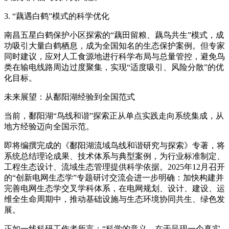
3. “藕遇白鹤”模式的科学优化
南昌五星白鹤保护小区探索的“藕田留粮、藕鸟共生”模式，成
功吸引大量白鹤栖息，成为全国知名的生态保护案例。但专家
同时建议，应对人工食源地进行科学布局与总量管控，避免鸟
类在输电线路周边过度聚集，实现“适度吸引、风险分散”的优
化目标。
未来展望：从鄱阳湖经验到全国范式
当前，鄱阳湖“鸟线和谐”探索正从单点实践走向系统集成，从
地方经验迈向全国示范。
即将编撰完成的《鄱阳湖流域鸟线和谐研究与探索》专著，将
系统总结理论成果、技术体系与典型案例，为行业标准制定、
工程生态设计、流域生态管理提供科学依据。2025年12月召开
的“创新电网生态学”专题研讨交流会进一步明确：加快构建并
完善电网生态学交叉学科体系，在电网规划、设计、建设、运
维全生命周期中，推动基础设施与生态环境协同共生、绿色发
展。
正如一线科研工作者所言：“科学的意义，在于呈现一个真实