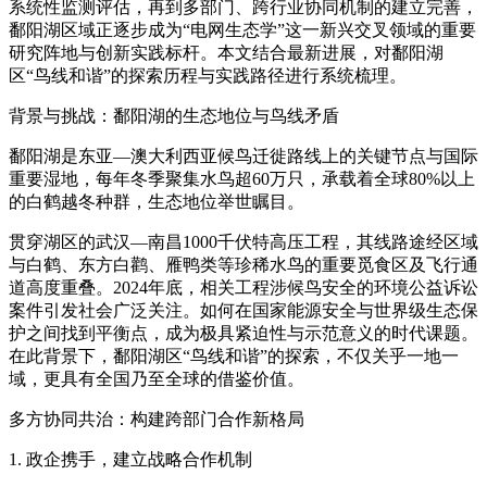
系统性监测评估，再到多部门、跨行业协同机制的建立完善，
鄱阳湖区域正逐步成为“电网生态学”这一新兴交叉领域的重要
研究阵地与创新实践标杆。本文结合最新进展，对鄱阳湖
区“鸟线和谐”的探索历程与实践路径进行系统梳理。
背景与挑战：鄱阳湖的生态地位与鸟线矛盾
鄱阳湖是东亚—澳大利西亚候鸟迁徙路线上的关键节点与国际
重要湿地，每年冬季聚集水鸟超60万只，承载着全球80%以上
的白鹤越冬种群，生态地位举世瞩目。
贯穿湖区的武汉—南昌1000千伏特高压工程，其线路途经区域
与白鹤、东方白鹳、雁鸭类等珍稀水鸟的重要觅食区及飞行通
道高度重叠。2024年底，相关工程涉候鸟安全的环境公益诉讼
案件引发社会广泛关注。如何在国家能源安全与世界级生态保
护之间找到平衡点，成为极具紧迫性与示范意义的时代课题。
在此背景下，鄱阳湖区“鸟线和谐”的探索，不仅关乎一地一
域，更具有全国乃至全球的借鉴价值。
多方协同共治：构建跨部门合作新格局
1. 政企携手，建立战略合作机制