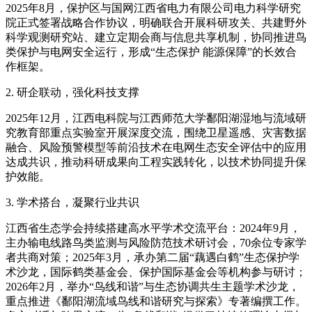
2025年8月，保护区与国网江西省电力有限公司电力科学研究
院正式签署战略合作协议，明确联合开展科研攻关、共建野外
科学观测研究站、建立定期会商与信息共享机制，协同推进鸟
类保护与电网安全运行，形成“生态保护 能源保障”的长效合
作框架。
2. 研企联动，强化科技支撑
2025年12月，江西电科院与江西师范大学鄱阳湖湿地与流域研
究教育部重点实验室开展深度交流，围绕卫星遥感、灾害数据
融合、风险预警模型等前沿技术在电网生态安全评估中的应用
达成共识，推动科研成果向工程实践转化，以技术协同提升保
护效能。
3. 学术搭台，凝聚行业共识
江西省生态学会持续搭建高水平学术交流平台：2024年9月，
主办输电线路鸟类监测与风险防范技术研讨会，70余位专家学
者共商对策；2025年3月，承办第二届“藕遇白鹤”生态保护学
术沙龙，国际鹤类基金会、保护国际基金会等机构参与研讨；
2026年2月，举办“鸟线和谐”与生态协调共生主题学术沙龙，
重点推进《鄱阳湖流域鸟线和谐研究与探索》专著编撰工作。