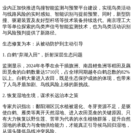
业内正加快推进鸟撞智能监测与预警平台建设，实现鸟类活动
与线路风险的实时感知、智能识别与提前预警。同时，新型防
撞、驱避装置及友好型杆塔等技术装备持续迭代。南京理工大
学等单位探索的鸟类声信号智能监测技术，也为鸟类活动识别
与风险预判提供了新路径。
生态修复为本：从被动防护到主动引导
1. 白鹤“弃湖入田”，折射深层生态问题
监测显示，2024年冬季在余干插旗洲、南昌鲤鱼洲等稻田及藕
田觅食的白鹤数量达5710只，占全球同期越冬白鹤总数的82%
以上。白鹤大量进入农田，既是生态保护成效的体现，也带来
了人鸟矛盾加剧、鸟线风险上移的新挑战。
2. 恢复湿地生境，谋求长远治本之策
专家共识指出：鄱阳湖区沉水植被退化、冬芽资源不足，是驱
使白鹤、雁类等离开天然湿地、进入农田觅食的关键原因。只
有大力恢复以野生莲、苦草为代表的水生植物群落，提升自然
湿地的承载力与食物供给能力，才能真正引导候鸟回归湿地，
从源头降低鸟线冲突风险。