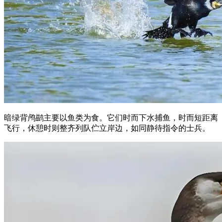
暗绿背鸬鹚主要以鱼类为食。它们时而下水捕鱼，时而短距离
飞行，休憩时则整齐列队伫立岸边，如同静待指令的士兵。