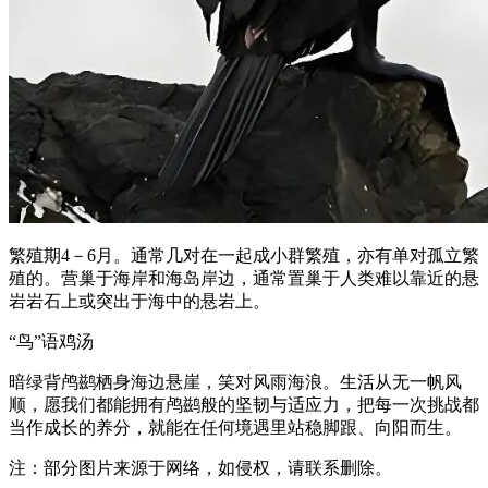
繁殖期4－6月。通常几对在一起成小群繁殖，亦有单对孤立繁
殖的。营巢于海岸和海岛岸边，通常置巢于人类难以靠近的悬
岩岩石上或突出于海中的悬岩上。
“鸟”语鸡汤
暗绿背鸬鹚栖身海边悬崖，笑对风雨海浪。生活从无一帆风
顺，愿我们都能拥有鸬鹚般的坚韧与适应力，把每一次挑战都
当作成长的养分，就能在任何境遇里站稳脚跟、向阳而生。
注：部分图片来源于网络，如侵权，请联系删除。