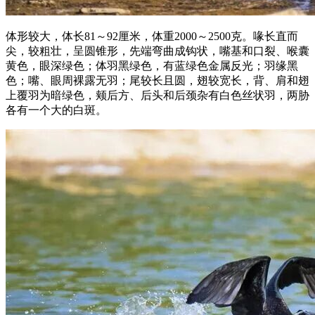
体形较大，体长81～92厘米，体重2000～2500克。喙长直而
尖，较粗壮，呈圆锥形，先端弯曲成钩状，嘴基和口裂、喉囊
黄色，眼深绿色；体羽黑绿色，有蓝绿色金属反光；羽缘黑
色；嘴、眼周裸露无羽；尾较长且圆，翅较宽长，背、肩和翅
上覆羽为暗绿色，颊后方、后头和后颈杂有白色丝状羽，两胁
各有一个大的白斑。