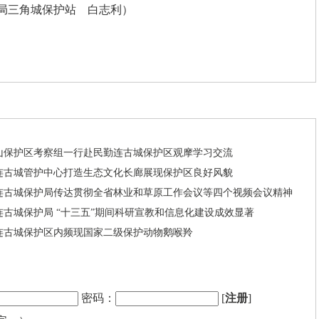
局三角城保护站 白志利）
山保护区考察组一行赴民勤连古城保护区观摩学习交流
连古城管护中心打造生态文化长廊展现保护区良好风貌
连古城保护局传达贯彻全省林业和草原工作会议等四个视频会议精神
连古城保护局 “十三五”期间科研宣教和信息化建设成效显著
连古城保护区内频现国家二级保护动物鹅喉羚
密码：
[
注册
]