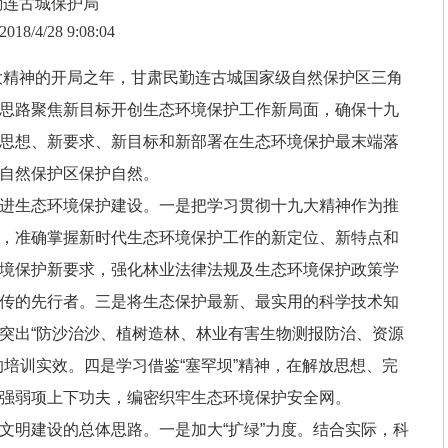
勤连古城保护局
2018/4/28 9:08:04
九大精神的开局之年，甘肃民勤连古城国家级自然保护区三角
思路聚焦新目标开创生态环境保护工作新局面，确保十九
思想、新要求、新目标和新部署在生态环境保护最末端落
自然保护区保护自然。
进生态环境保护建设。一是把学习贯彻十九大精神作为推
，准确掌握新时代生态环境保护工作的新定位、新特点和
境保护新要求，强化林业法律法规及生态环境保护政策学
传的先行者。三是将生态保护最新、最实用的科学技术知
突出“防沙治沙、植树造林、林业有害生物测报防治、资源
的培训实效。四是学习借鉴“塞罕坝”精神，在解放思想、完
强弱项上下功夫，编密织牢生态环境保护安全网。
明建设的总体思路。一是加大“扩绿”力度。结合实际，科