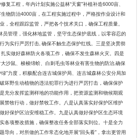
修复工程，年内计划实施公益林“天窗”补植补造6000亩、
害生物防治4000亩，在工程实施过程中，严格按作业设计和
业，全程跟踪监管，严把各个技术关口，确保工程质量。
护林员管理，强化林地监管，坚守生态保护底线，以零容忍的
行为实行严厉打击, 确保不触生态保护红线。三是坚决贯彻
令，扎实做好森林防火各项工作，确保不发生森林火灾。四是
对大沙鼠、梭梭绵蚧、白刺毛虫等林业有害生物的防治,确保
护绿”力度，积极配合连古城保护局、连古城森林公安分局加
破坏野生动植物的违法犯罪行为进行严厉打击，确保保护
是充分发挥监测样地的功能作用，把资源监测和物候期观
展禁牧行动，做好禁牧工作。八是认真落实好保护区维护
做好保护区治安维稳工作。九是认真做好保护区生态环境
实各项整改措施，确保整改任务全部落实到位。十是全力
题导向，对所做的工作常态化地开展“回头看”，拿出更管用