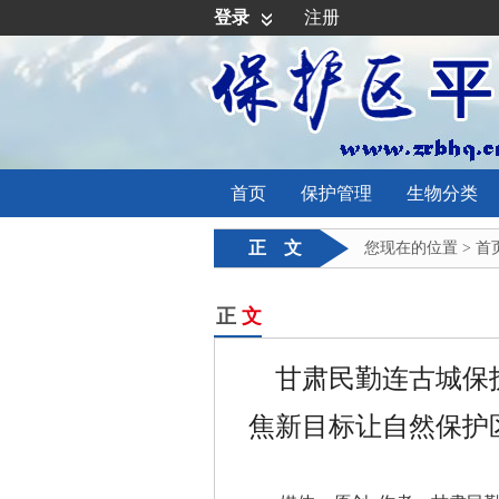
登录
注册
首页
保护管理
生物分类
正 文
您现在的位置 >
首
正
文
甘肃民勤连古城保
焦新目标让自然保护