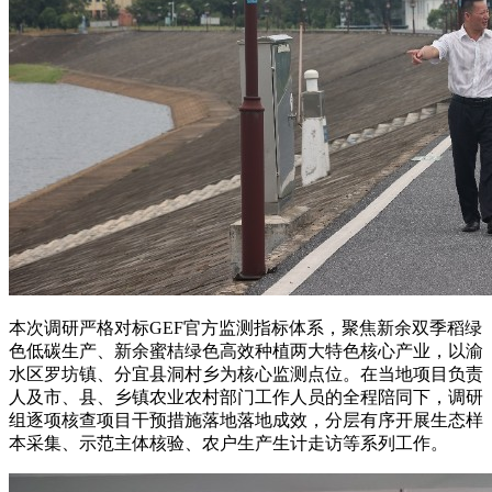
本次调研严格对标GEF官方监测指标体系，聚焦新余双季稻绿
色低碳生产、新余蜜桔绿色高效种植两大特色核心产业，以渝
水区罗坊镇、分宜县洞村乡为核心监测点位。在当地项目负责
人及市、县、乡镇农业农村部门工作人员的全程陪同下，调研
组逐项核查项目干预措施落地落地成效，分层有序开展生态样
本采集、示范主体核验、农户生产生计走访等系列工作。