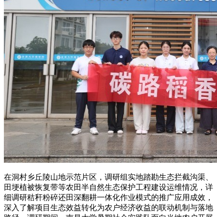
在洞村乡丘陵山地示范片区，调研组实地踏勘生态拦截沟渠、
田埂植被恢复带等农田半自然生态保护工程建设运维情况，详
细调研秸秆粉碎还田深翻耕一体化作业模式的推广应用成效，
深入了解项目生态效益转化为农户经济收益的联动机制与落地