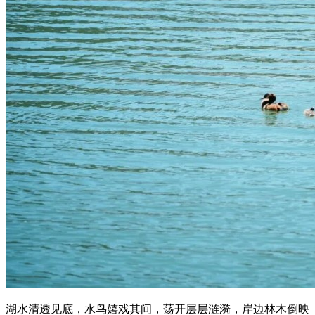
湖水清透见底，水鸟嬉戏其间，荡开层层涟漪，岸边林木倒映