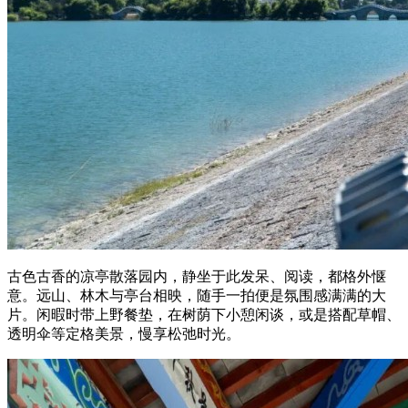
古色古香的凉亭散落园内，静坐于此发呆、阅读，都格外惬
意。远山、林木与亭台相映，随手一拍便是氛围感满满的大
片。闲暇时带上野餐垫，在树荫下小憩闲谈，或是搭配草帽、
透明伞等定格美景，慢享松弛时光。