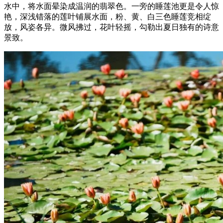
水中，将水面晕染成温润的翡翠色。一旁的睡莲池更是令人惊
艳，深浅错落的莲叶铺展水面，粉、黄、白三色睡莲竞相绽
放，风姿各异。微风拂过，花叶轻摇，勾勒出夏日独有的诗意
景致。