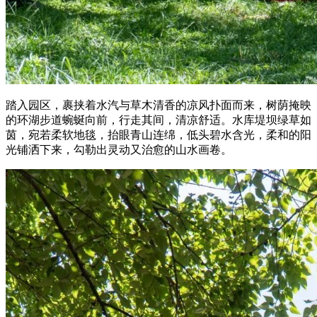
踏入园区，裹挟着水汽与草木清香的凉风扑面而来，树荫掩映
的环湖步道蜿蜒向前，行走其间，清凉舒适。水库堤坝绿草如
茵，宛若柔软地毯，抬眼青山连绵，低头碧水含光，柔和的阳
光铺洒下来，勾勒出灵动又治愈的山水画卷。