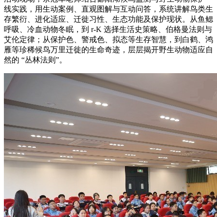
线实践，用生动案例、直观图解与互动问答，系统讲解鸟类生
存繁衍、进化适应、迁徙习性、生态功能及保护现状。从鱼鳃
呼吸、冷血动物冬眠，到 r-K 选择生活史策略、伯格曼法则与
艾伦定律；从保护色、警戒色、拟态等生存智慧，到白鹤、鸿
雁等珍稀候鸟万里迁徙的生命奇迹，层层揭开野生动物适应自
然的 “丛林法则”。