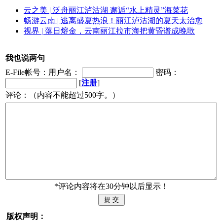
云之美 | 泛舟丽江泸沽湖 邂逅“水上精灵”海菜花
畅游云南 | 逃离盛夏热浪！丽江泸沽湖的夏天太治愈
视界 | 落日熔金，云南丽江拉市海把黄昏谱成晚歌
我也说两句
E-File帐号：用户名：
密码：
[
注册
]
评论：（内容不能超过500字。）
*评论内容将在30分钟以后显示！
版权声明：