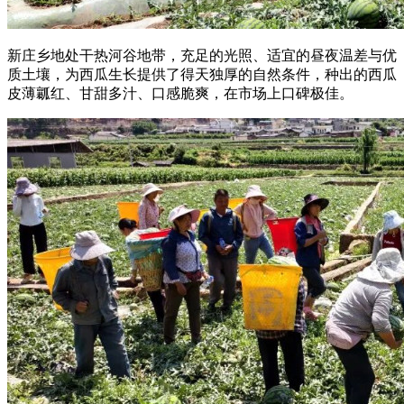
新庄乡地处干热河谷地带，充足的光照、适宜的昼夜温差与优
质土壤，为西瓜生长提供了得天独厚的自然条件，种出的西瓜
皮薄瓤红、甘甜多汁、口感脆爽，在市场上口碑极佳。