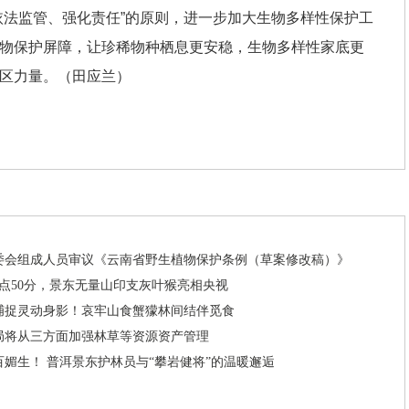
依法监管、强化责任”的原则，进一步加大生物多样性保护工
物保护屏障，让珍稀物种栖息更安稳，生物多样性家底更
区力量。（田应兰）
委会组成人员审议《云南省野生植物保护条例（草案修改稿）》
18点50分，景东无量山印支灰叶猴亮相央视
捕捉灵动身影！哀牢山食蟹獴林间结伴觅食
局将从三方面加强林草等资源资产管理
百媚生！ 普洱景东护林员与“攀岩健将”的温暖邂逅