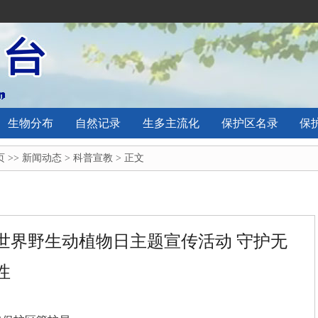
生物分布
自然记录
生多主流化
保护区名录
保
页
>>
新闻动态
>
科普宣教
> 正文
个世界野生动植物日主题宣传活动 守护无
性