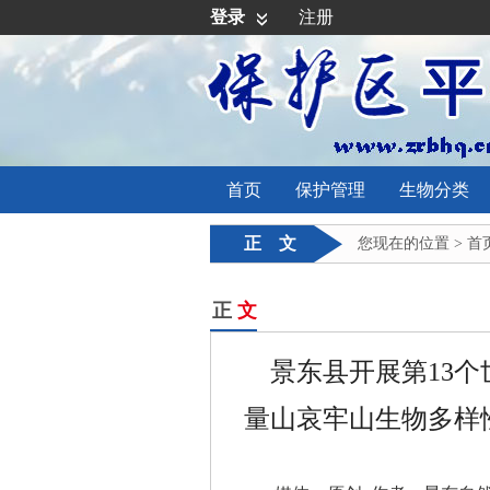
登录
注册
首页
保护管理
生物分类
正 文
您现在的位置 >
首
正
文
景东县开展第13
量山哀牢山生物多样