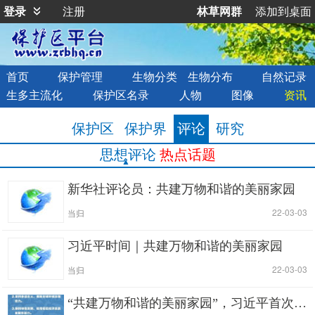
登录
注册
林草网群
添加到桌面
首页
保护管理
生物分类
生物分布
自然记录
生多主流化
保护区名录
人物
图像
资讯
保护区
保护界
评论
研究
思想评论
热点话题
新华社评论员：共建万物和谐的美丽家园
|
| 22-03-03
当归
习近平时间｜共建万物和谐的美丽家园
|
| 22-03-03
当归
“共建万物和谐的美丽家园”，习近平首次提出这一重大倡议