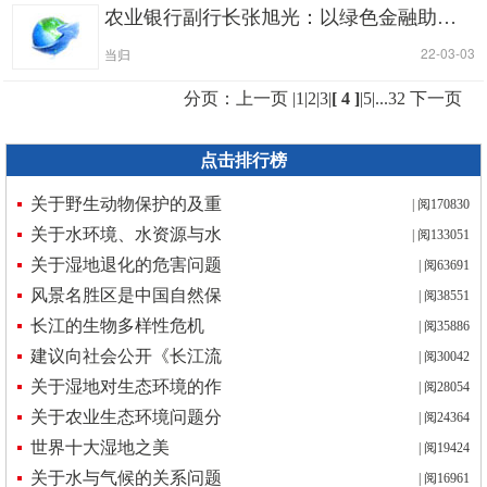
农业银行副行长张旭光：以绿色金融助力可持续发展，共建万物和谐共生的美丽家园
|
| 22-03-03
当归
分页：
上一页
|
1
|
2
|
3
|
[ 4 ]
|
5
|
...32
下一页
点击排行榜
关于野生动物保护的及重
| 阅170830
关于水环境、水资源与水
| 阅133051
关于湿地退化的危害问题
| 阅63691
风景名胜区是中国自然保
| 阅38551
长江的生物多样性危机
| 阅35886
建议向社会公开《长江流
| 阅30042
关于湿地对生态环境的作
| 阅28054
关于农业生态环境问题分
| 阅24364
世界十大湿地之美
| 阅19424
关于水与气候的关系问题
| 阅16961