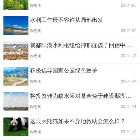
|
| 23-01-25
陶思明
水利工作最不容许从局部出发
|
| 23-01-24
陶思明
就鄱阳湖水利枢纽给抑郁症孩子回信中若干说法与环保大叔商榷
|
| 23-01-17
陶思明
积极倡导国家公园绿色巡护
|
| 23-01-14
陶思明
将投资转为缺水应对基金免于建设鄱湖工程的可能性
|
| 23-01-11
陶思明
这只大熊猫如果不异地救助会怎么样？
|
| 23-01-10
陶思明