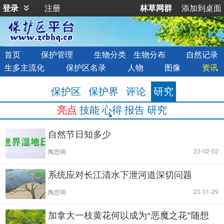
登录
注册
林草网群
添加到桌面
首页
保护管理
生物分类
生物分布
自然记录
生多主流化
保护区名录
人物
图像
资讯
保护区
保护界
评论
研究
亮点
技能
心得
报告
研究
自然节日知多少
|
| 23-02-02
陶思明
系统应对长江清水下泄河道深切问题
|
| 23-01-29
陶思明
加拿大一枝黄花何以成为“恶魔之花”随想