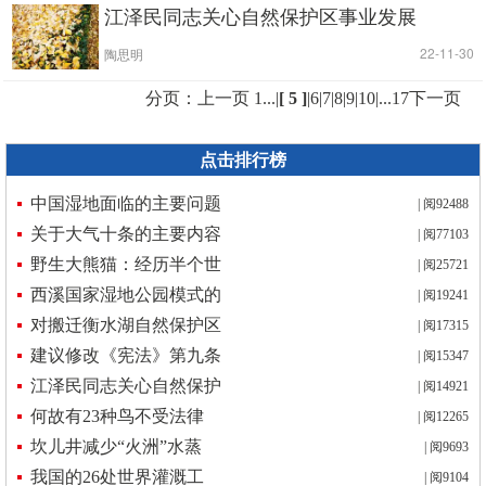
江泽民同志关心自然保护区事业发展
|
| 22-11-30
陶思明
分页：
上一页
1...
|
[ 5 ]
|
6
|
7
|
8
|
9
|
10
|
...17
下一页
点击排行榜
中国湿地面临的主要问题
| 阅92488
关于大气十条的主要内容
| 阅77103
野生大熊猫：经历半个世
| 阅25721
西溪国家湿地公园模式的
| 阅19241
对搬迁衡水湖自然保护区
| 阅17315
建议修改《宪法》第九条
| 阅15347
江泽民同志关心自然保护
| 阅14921
何故有23种鸟不受法律
| 阅12265
坎儿井减少“火洲”水蒸
| 阅9693
我国的26处世界灌溉工
| 阅9104