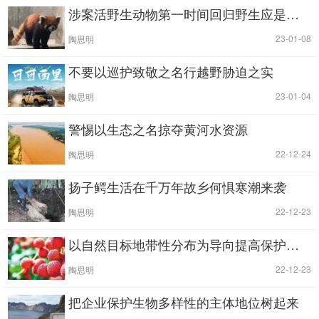
涉案活野生动物第一时间回归野生应是办案首要目标
|
| 23-01-08
陶思明
不要以巡护致敬之名行越野胁迫之实
|
| 23-01-04
陶思明
警惕以生态之名掠夺黄河水资源
|
| 22-12-24
陶思明
扬子鳄生活在千万年故乡何惧寒潮来袭
|
| 22-12-23
陶思明
以自然目标地带性分布为导向提高保护覆盖面
|
| 22-12-23
陶思明
把企业保护生物多样性的主体地位树起来