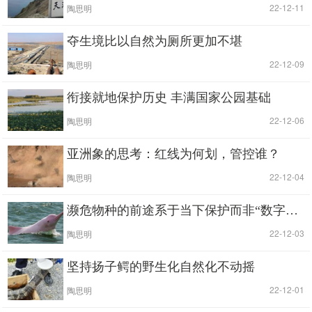
|
| 22-12-11
陶思明
夺生境比以自然为厕所更加不堪
|
| 22-12-09
陶思明
衔接就地保护历史 丰满国家公园基础
|
| 22-12-06
陶思明
亚洲象的思考：红线为何划，管控谁？
|
| 22-12-04
陶思明
濒危物种的前途系于当下保护而非“数字诺亚方舟”将来复活
|
| 22-12-03
陶思明
坚持扬子鳄的野生化自然化不动摇
|
| 22-12-01
陶思明