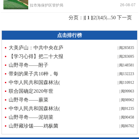
|
| 26-08-07
拉市海保护区管护局
分页：|
[ 1 ]
|
2
|
3
|
4
|
5
|
...50
下一页
点击排行榜
大美庐山：中共中央在庐
| 阅285835
【学习心得】把二十大报
| 阅283695
山野寻奇——附子
| 阅148581
带刺的果子共10种，每
| 阅132223
中华人民共和国森林法(
| 阅110912
联合国确定2020年世
| 阅99963
山野寻奇——蕨菜
| 阅98962
中华人民共和国森林法(
| 阅91235
山野寻奇——泥胡菜
| 阅90458
山野藏珍馐——鸡枞菌
| 阅86702