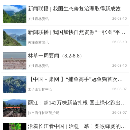
新闻联播 | 我国生态修复治理取得新成效
|
| 26-08-10
关注森林资讯
新闻联播 | 我国加快自然资源“一张图”平台建设
|
| 26-08-10
关注森林资讯
林草一周要闻（8.2-8.8）
|
| 26-08-10
关注森林资讯
【中国甘肃网 】“捕鱼高手”冠鱼狗首次现身甘肃太子山国家级自然保护区
|
| 26-08-07
太子山管护中心
丽江：超142万株新苗扎根 国土绿化跑出“加速度”
|
| 26-08-07
拉市海保护区管护局
沿着长江看中国 | 治愈一幕！栗喉蜂虎的亲子时刻