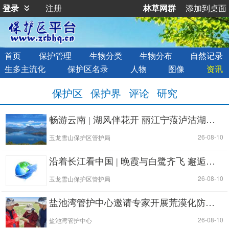
登录
注册
林草网群
添加到桌面
首页
保护管理
生物分类
生物分布
自然记录
生多主流化
保护区名录
人物
图像
资讯
保护区
保护界
评论
研究
畅游云南 | 湖风伴花开 丽江宁蒗泸沽湖邀你邂逅20℃惬意凉夏
|
| 26-08-10
玉龙雪山保护区管护局
沿着长江看中国 | 晚霞与白鹭齐飞 邂逅丽江拉市海的治愈黄昏
|
| 26-08-10
玉龙雪山保护区管护局
盐池湾管护中心邀请专家开展荒漠化防治调研
|
| 26-08-10
盐池湾管护中心