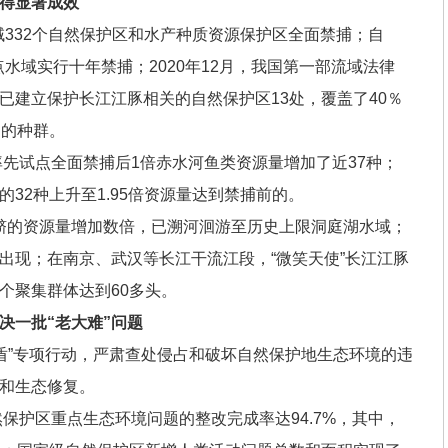
得显著成效
流域332个自然保护区和水产种质资源保护区全面禁捕；自
重点水域实行十年禁捕；2020年12月，我国第一部流域法律
已建立保护长江江豚相关的自然保护区13处，覆盖了40％
％的种群。
率先试点全面禁捕后1倍赤水河鱼类资源量增加了近37种；
32种上升至1.95倍资源量达到禁捕前的。
湖刀鲚的资源量增加数倍，已溯河洄游至历史上限洞庭湖水域；
出现；在南京、武汉等长江干流江段，“微笑天使”长江江豚
个聚集群体达到60多头。
决一批“老大难”问题
绿盾”专项行动，严肃查处侵占和破坏自然保护地生态环境的违
和生态修复。
然保护区重点生态环境问题的整改完成率达94.7%，其中，