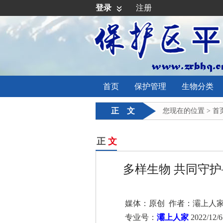
登录
注册
首页
保护管理
生物分类
正 文
您现在的位置 >
首
正
文
多样生物 共同守
媒体：原创 作者：灞上人
专业号：
灞上人家
2022/12/6