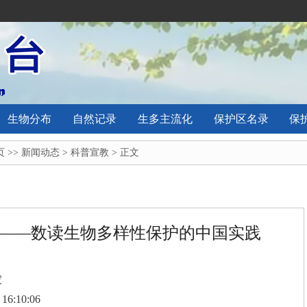
生物分布
自然记录
生多主流化
保护区名录
保
页
>>
新闻动态
>
科普宣教
> 正文
护——数读生物多样性保护的中国实践
家
 16:10:06