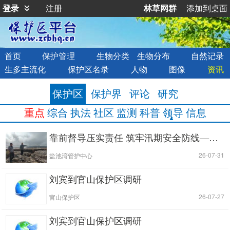
登录
注册
林草网群
添加到桌面
首页
保护管理
生物分类
生物分布
自然记录
生多主流化
保护区名录
人物
图像
资讯
保护区
保护界
评论
研究
重点
综合
执法
社区
监测
科普
领导
信息
靠前督导压实责任 筑牢汛期安全防线——盐池湾管护中心开展片区防汛专项督查工作
|
| 26-07-31
盐池湾管护中心
刘宾到官山保护区调研
|
| 26-07-27
官山保护区
刘宾到官山保护区调研