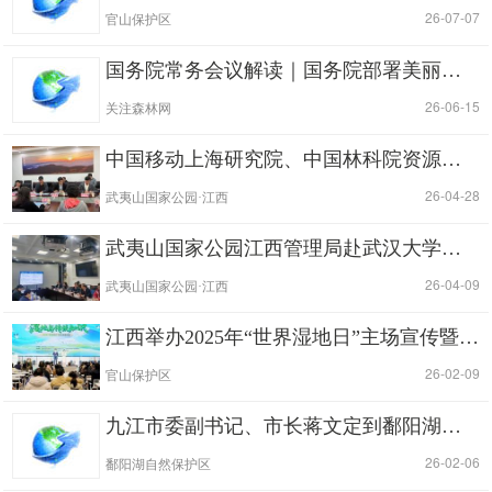
|
| 26-07-07
官山保护区
国务院常务会议解读｜国务院部署美丽中国建设工作
|
| 26-06-15
关注森林网
中国移动上海研究院、中国林科院资源信息研究所到武夷山国家公园江西片区调研
|
| 26-04-28
武夷山国家公园·江西
武夷山国家公园江西管理局赴武汉大学与李德仁院士团队开展时空智能监测技术应用交流
|
| 26-04-09
武夷山国家公园·江西
江西举办2025年“世界湿地日”主场宣传暨江西林业“官山杯”视频征集大赛颁奖仪式
|
| 26-02-09
官山保护区
九江市委副书记、市长蒋文定到鄱阳湖保护区调研湿地和候鸟保护工作
|
| 26-02-06
鄱阳湖自然保护区