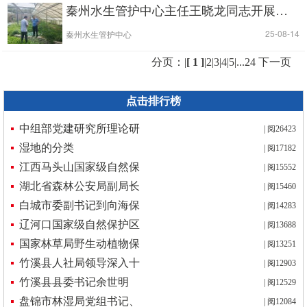
秦州水生管护中心主任王晓龙同志开展防汛安全督查及建设项目规划调研
|
| 25-08-14
秦州水生管护中心
分页：|
[ 1 ]
|
2
|
3
|
4
|
5
|
...24
下一页
点击排行榜
中组部党建研究所理论研
| 阅26423
湿地的分类
| 阅17182
江西马头山国家级自然保
| 阅15552
湖北省森林公安局副局长
| 阅15460
白城市委副书记到向海保
| 阅14283
辽河口国家级自然保护区
| 阅13688
国家林草局野生动植物保
| 阅13251
竹溪县人社局领导深入十
| 阅12903
竹溪县县委书记余世明
| 阅12529
盘锦市林湿局党组书记、
| 阅12084